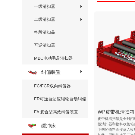
一级清扫器
二级清扫器
空段清扫品
可逆清扫器
MBC电动毛刷清扫器
纠偏装置
FC/FCR双向纠偏器
FR可逆自适应辊轮自动纠偏
WP皮带机清扫箱
FA 复合型高效纠偏装置
皮带机清扫箱是全封闭
级清扫器和物料收集箱
缓冲床
下来的物料直接落入收
扩散，同时防止了二次污.