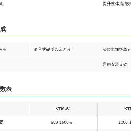
间。
提升整体清洁
组成
底座
嵌入式硬质合金刀片
智能电加热单
通用安装支架
参数表
KTM-S1
KT
宽
500-1600mm
1000-