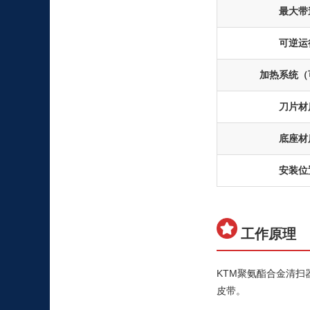
最大带
可逆运
加热系统（
刀片材
底座材
安装位
工作原理
KTM聚氨酯合金清
皮带。