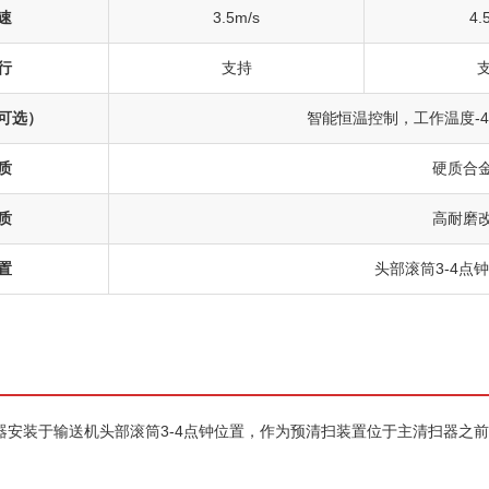
速
3.5m/s
4.
行
支持
可选）
智能恒温控制，工作温度-40℃
质
硬质合
质
高耐磨
置
头部滚筒3-4点
扫器安装于输送机头部滚筒3-4点钟位置，作为预清扫装置位于主清扫器之