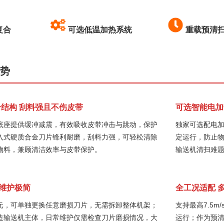
复合
可选低温加热系统
重载预清
优势
合结构 刮料强且不伤皮带
可选智能电加
底座提供缓冲减震，有效吸收皮带冲击与跳动，保护
独家可选配电加
入式硬质合金刀片锋利耐磨，刮料力强，可轻松清除
定运行，防止
物料，兼顾清洁效率与皮带保护。
输送机清扫难
装维护极简
全工况适配 
元，可单独更换任意磨损刀片，无需拆卸整体机架；
支持最高7.5
造输送机主体，日常维护仅需检查刀片磨损情况，大
运行；作为预