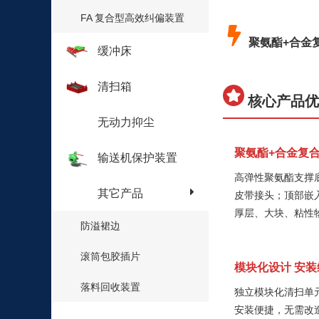
FA 复合型高效纠偏装置
聚氨酯+合金
缓冲床
清扫箱
核心产品
无动力抑尘
聚氨酯+合金复
输送机保护装置
高弹性聚氨酯支撑
其它产品
皮带接头；顶部嵌
厚层、大块、粘性
防溢裙边
滚筒包胶插片
模块化设计 安
落料回收装置
独立模块化清扫单
安装便捷，无需改