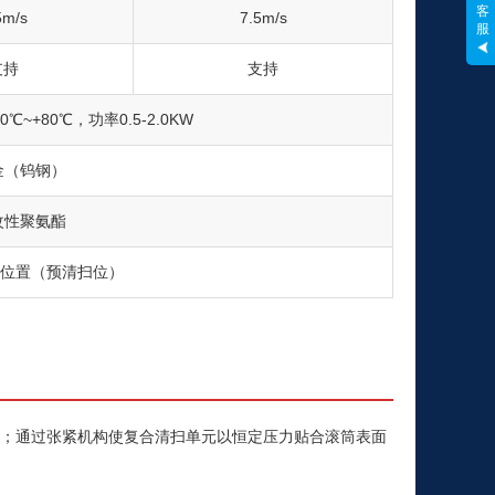
客
5m/s
7.5m/s
服
支持
支持
~+80℃，功率0.5-2.0KW
金（钨钢）
改性聚氨酯
钟位置（预清扫位）
前；通过张紧机构使复合清扫单元以恒定压力贴合滚筒表面