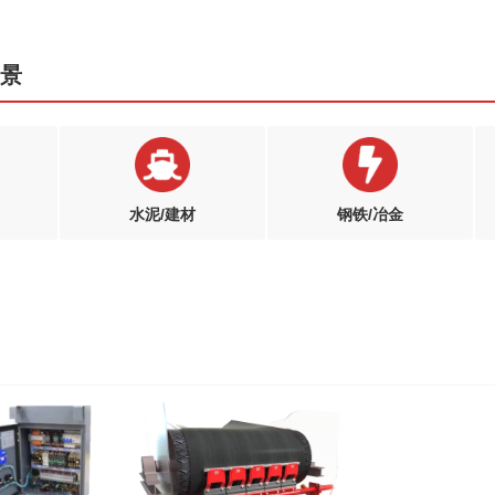
场景
水泥/建材
钢铁/冶金