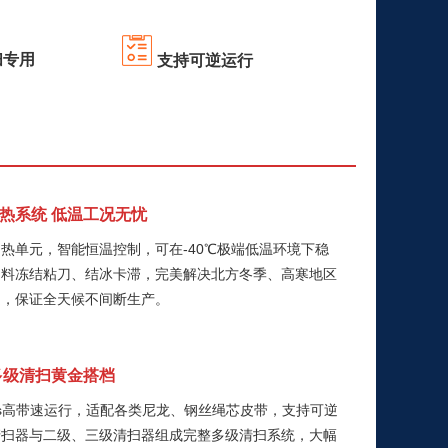
扫专用
支持可逆运行
热系统 低温工况无忧
热单元，智能恒温控制，可在-40℃极端低温环境下稳
物料冻结粘刀、结冰卡滞，完美解决北方冬季、高寒地区
题，保证全天候不间断生产。
多级清扫黄金搭档
m/s高带速运行，适配各类尼龙、钢丝绳芯皮带，支持可逆
清扫器与二级、三级清扫器组成完整多级清扫系统，大幅