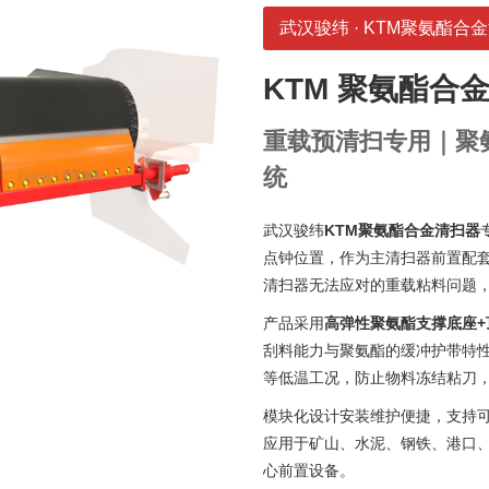
武汉骏纬 · KTM聚氨酯合
KTM 聚氨酯合
重载预清扫专用｜聚
统
武汉骏纬
KTM聚氨酯合金清扫器
点钟位置，作为主清扫器前置配
清扫器无法应对的重载粘料问题
产品采用
高弹性聚氨酯支撑底座+
刮料能力与聚氨酯的缓冲护带特
等低温工况，防止物料冻结粘刀
模块化设计安装维护便捷，支持可逆运
应用于矿山、水泥、钢铁、港口
心前置设备。