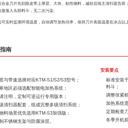
质合金刀片先刮除皮带上厚层、大块、粘性物料，减轻后续主清扫器负荷
直接落入头部料斗，无二次污染。
统可实时监测环境温度，自动调节加热功率，保持刀片表面温度在冰点以
型指南
安装要点
与带速选择对应KTM-S1/S2/S3型号；
标准安装于
料斗；
寒地区必须选配智能电加热系统；
调整张紧
请注明，定制可逆运行专用版本；
加热系统需
级清扫器配套，组成完整多级清扫系统；
定期检查
物料场景优先选用KTM-S3加强版；
冬季开机前
制不锈钢支架与防腐涂层。