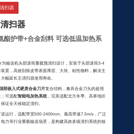
金清扫器
金清扫器
氨酯护带+合金刮料 可选低温加热系
专为输送机头部滚筒重载预清扫设计，安装于头部滚筒3-4
套装置，高效刮除皮带表面厚层、大块、粘性物料，解决主
，大幅延长主清扫器使用寿命。
顶部嵌入式硬质合金刀片
复合结构，兼具合金刀头的超强
性；可选配
智能电加热系统
，完美适配北方冬季、高寒地区
，保证全天候稳定清扫。
行，适配带宽500-2400mm、最高带速7.5m/s，广泛
、电力等行业重载输送场景，是构建高效多级清扫系统的核