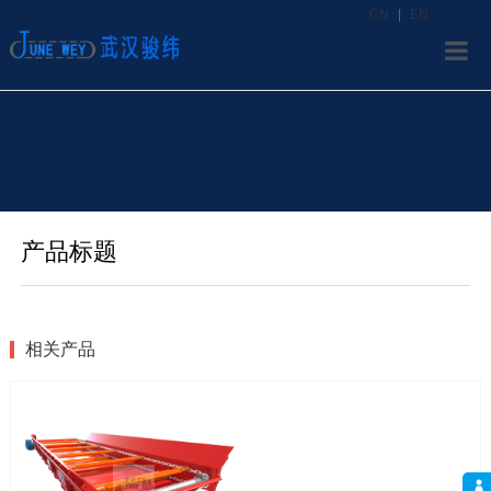
CN
|
EN
首
产
资
选
产品标题
关
联
相关产品